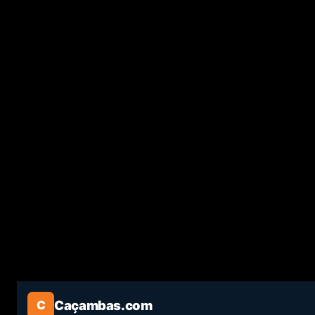
Caçambas.com
C